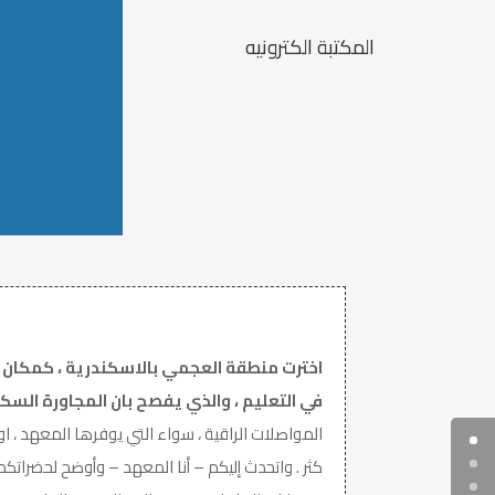
المكتبة الكترونيه
اخترت منطقة العجمي بالاسكندرية ، كمكان لل
في التعليم ، والذي يفصح بان المجاورة السك
المواصلات الراقية ، سواء التي يوفرها المعهد ، ا
كثر . واتحدث إليكم – أنا المعهد – وأوضح لحضرا