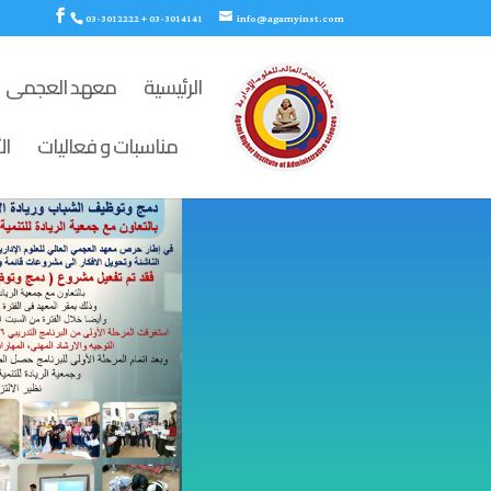
03-3012222 + 03-3014141
info@agamyinst.com
الرئيسية
معهد العجمى
مناسبات و فعاليات
ال