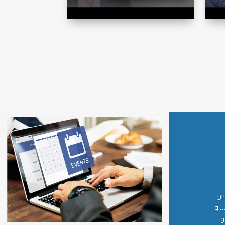
اس
… و
و