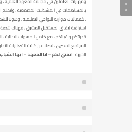
ومهارات العاملين في مجالات المعهد العلمية ، وتح
بالمساهمات في المشكلات المجتمعيه . واتطلع اليك
، كفعاليات موازية للنواحي التعليمية ، وصولا للش
استراقية لافاق المستقبل المشرق ، فهناك شعبة ادا
قدراتكم ورغباتكم ، مع كامل المسيرات الادائية ، ا
المجتمع المصري ، فضلا عن كافة الفعاليات الادارية
الحبيبة
اتمني لكم – انا المعهد – ايها الشباب 