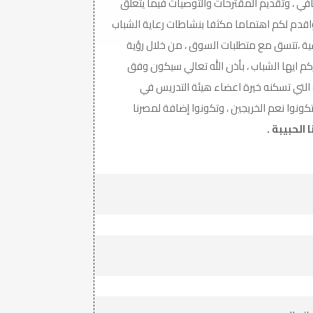
افي ، وتقديم المقترحات والتوصيات فيما يتعلق
واقدم لكم اهتماما مكثفا بنشاطات رعاية الشباب
اسية ،تتسق مع متطلبات السوق ، من خلال رؤية
كم ايها الشباب ، بأذن الله تعالي سيكون وفق
ية التي تسكنه خيرة اعضاء هيئة التدريس في
كونوا نعم الخريجين ، وتكونوا إضافة لمصرنا
الحبيبة .