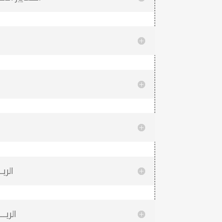
الريـ
الريــ