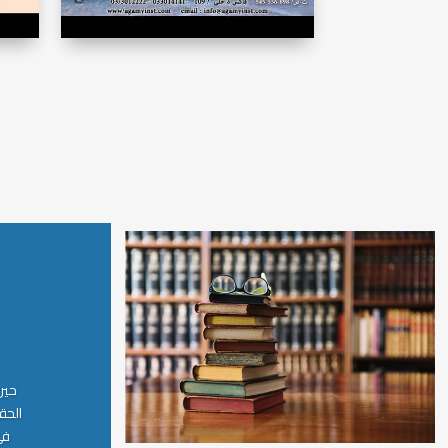
حين
الحق
في